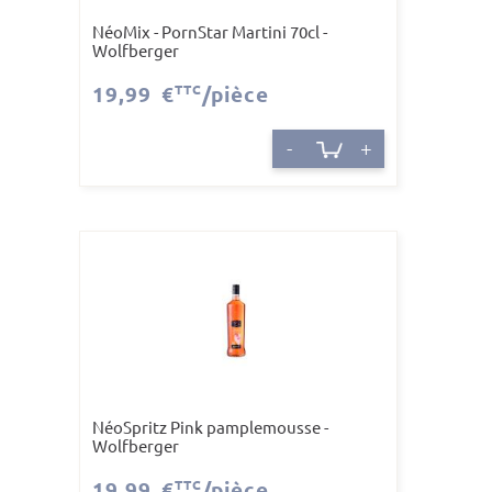
NéoMix - PornStar Martini 70cl -
Wolfberger
19,99 €
TTC
/pièce
-
+
NéoSpritz Pink pamplemousse -
Wolfberger
19,99 €
TTC
/pièce