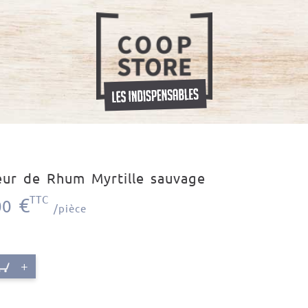
eur de Rhum Myrtille sauvage
€
TTC
00
/pièce
+