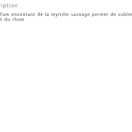
ription
rfum envoûtant de la myrtille sauvage permet de subli
ût du rhum