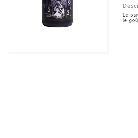
Desc
Le pa
le go