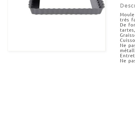
Desc
Moule
trés f
De for
tartes
Graiss
Cuisso
Ne pas
métall
Entret
Ne pas