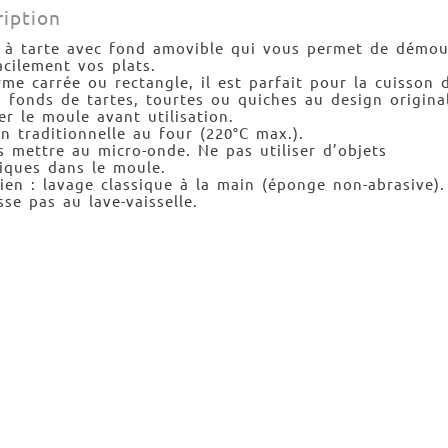
ription
 à tarte avec fond amovible qui vous permet de démou
acilement vos plats.
me carrée ou rectangle, il est parfait pour la cuisson 
, fonds de tartes, tourtes ou quiches au design original
er le moule avant utilisation.
n traditionnelle au four (220°C max.).
 mettre au micro-onde. Ne pas utiliser d’objets
iques dans le moule.
ien : lavage classique à la main (éponge non-abrasive).
se pas au lave-vaisselle.