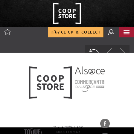
CLICK & COLLECT
21 Rue André Kiener
68000 COLMAR