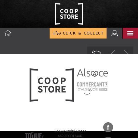
CLICK & COLLECT
21 Rue André Kiener
68000 COLMAR