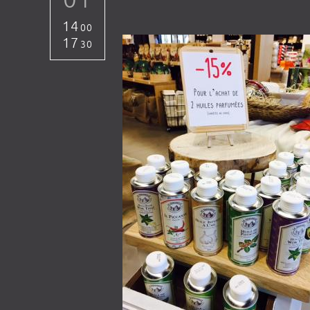
14
00
17
30