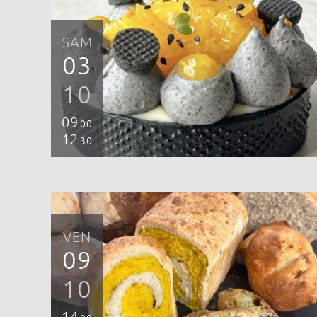
SAM
03
10
09
00
12
30
VEN
09
10
14