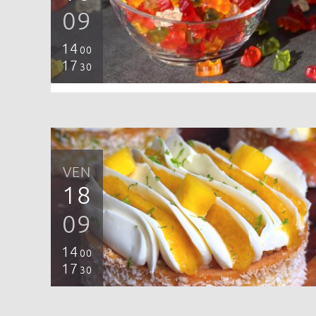
09
14
00
17
30
VEN
18
09
14
00
17
30