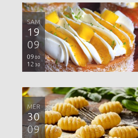
SAM
19
09
09
00
12
30
MER
30
09