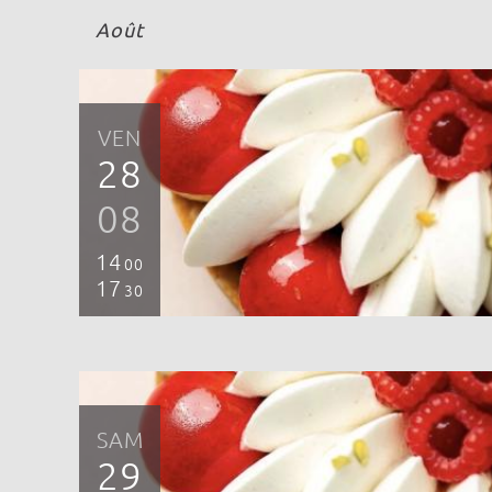
Août
VEN
28
08
14
00
17
30
SAM
29