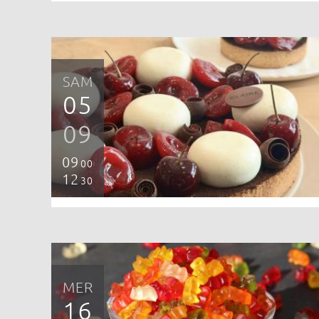
SAM
05
09
09
00
12
30
MER
16