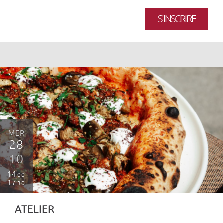
S'INSCRIRE
MER
28
10
14
00
17
30
ATELIER