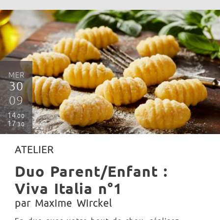
MER
30
09
14
00
17
30
ATELIER
Duo Parent/Enfant :
Viva Italia n°1
par Maxime Wirckel