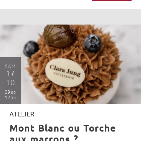
SAM
17
10
09
00
12
30
ATELIER
Mont Blanc ou Torche
aux marrons ?