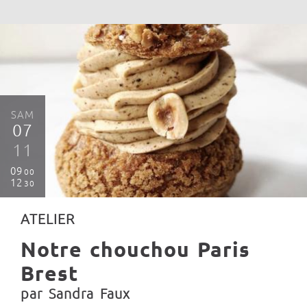
SAM
07
11
09
00
12
30
ATELIER
Notre chouchou Paris
Brest
par Sandra Faux