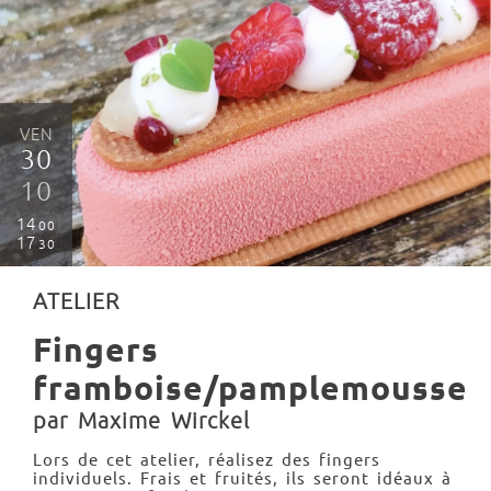
VEN
30
10
14
00
17
30
ATELIER
Fingers
framboise/pamplemousse
par Maxime Wirckel
Lors de cet atelier, réalisez des fingers
individuels. Frais et fruités, ils seront idéaux à