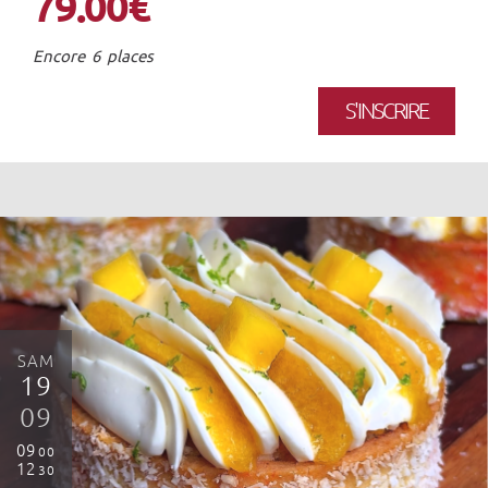
79.00€
Encore 6 places
S'INSCRIRE
SAM
19
09
09
00
12
30