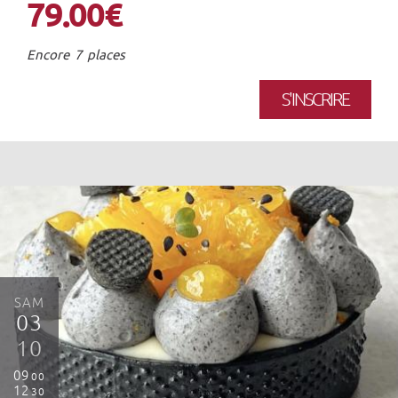
79.00€
Encore 7 places
S'INSCRIRE
SAM
03
10
09
00
12
30