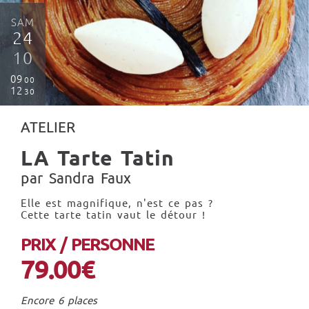
SAM
24
10
09
00
12
30
ATELIER
LA Tarte Tatin
par Sandra Faux
Elle est magnifique, n'est ce pas ?
Cette tarte tatin vaut le détour !
PRIX / PERSONNE
79.00€
Encore 6 places