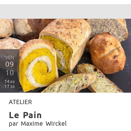
VEN
09
10
14
00
17
30
ATELIER
Le Pain
par Maxime Wirckel