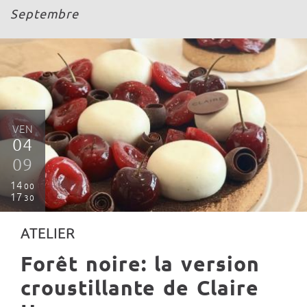
Septembre
VEN
04
09
14
00
17
30
ATELIER
Forêt noire: la version
croustillante de Claire