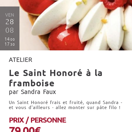
VEN
28
08
14
00
17
30
ATELIER
Le Saint Honoré à la
framboise
par Sandra Faux
Un Saint Honoré frais et fruité, quand Sandra -
et vous d'ailleurs - allez monter sur pâte filo !
PRIX / PERSONNE
79.00€