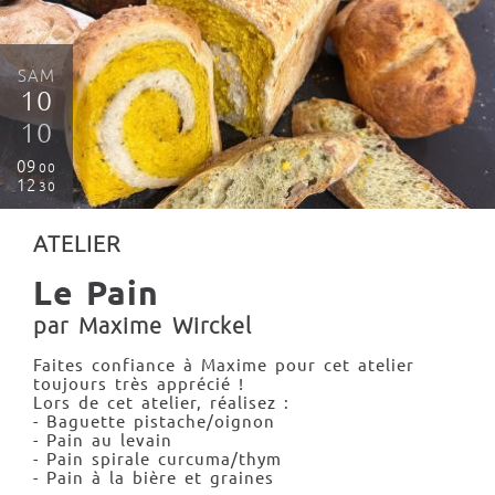
SAM
10
10
09
00
12
30
ATELIER
Le Pain
par Maxime Wirckel
Faites confiance à Maxime pour cet atelier
toujours très apprécié !
Lors de cet atelier, réalisez :
- Baguette pistache/oignon
- Pain au levain
- Pain spirale curcuma/thym
- Pain à la bière et graines