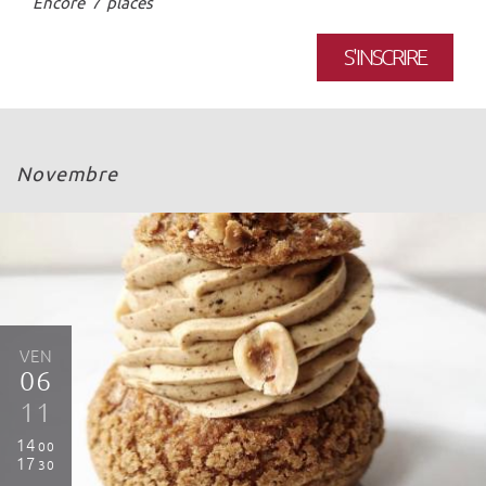
Encore 7 places
S'INSCRIRE
Novembre
VEN
06
11
14
00
17
30