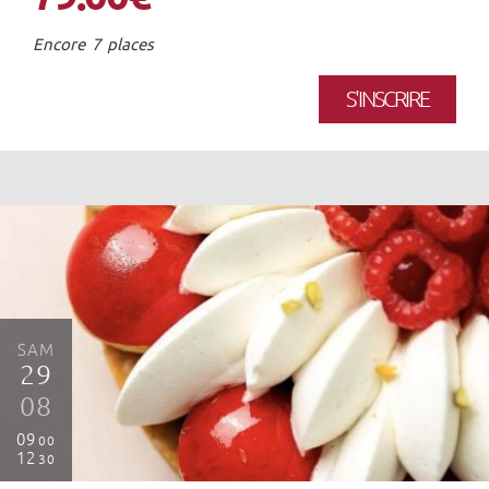
Encore 7 places
S'INSCRIRE
SAM
29
08
09
00
12
30