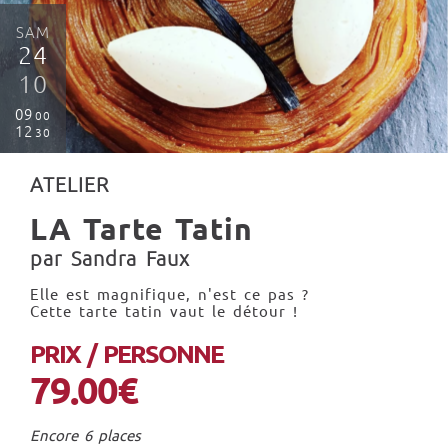
SAM
24
10
09
00
12
30
ATELIER
LA Tarte Tatin
par Sandra Faux
Elle est magnifique, n'est ce pas ?
Cette tarte tatin vaut le détour !
PRIX / PERSONNE
79.00€
Encore 6 places