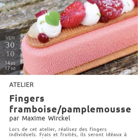
VEN
30
10
14
00
17
30
ATELIER
Fingers
framboise/pamplemousse
par Maxime Wirckel
Lors de cet atelier, réalisez des fingers
individuels. Frais et fruités, ils seront idéaux à