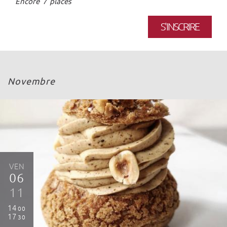
Encore 7 places
S'INSCRIRE
Novembre
VEN
06
11
14
00
17
30