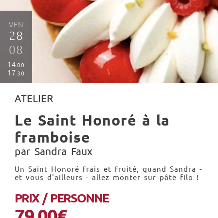
VEN
28
08
14
00
17
30
ATELIER
Le Saint Honoré à la
framboise
par Sandra Faux
Un Saint Honoré frais et fruité, quand Sandra -
et vous d'ailleurs - allez monter sur pâte filo !
PRIX / PERSONNE
79.00€