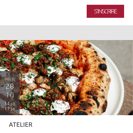
S'INSCRIRE
MER
28
10
14
00
17
30
ATELIER