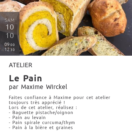
SAM
10
10
09
00
12
30
ATELIER
Le Pain
par Maxime Wirckel
Faites confiance à Maxime pour cet atelier
toujours très apprécié !
Lors de cet atelier, réalisez :
- Baguette pistache/oignon
- Pain au levain
- Pain spirale curcuma/thym
- Pain à la bière et graines