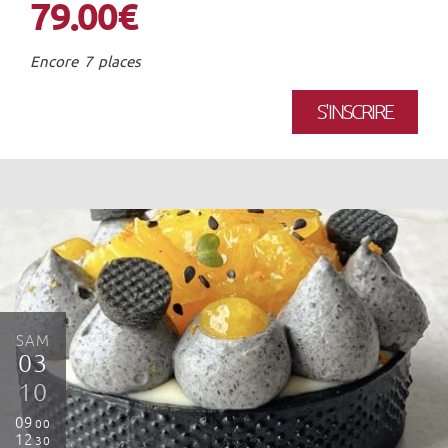
79.00€
Encore 7 places
S'INSCRIRE
SAM
03
10
09
00
12
30