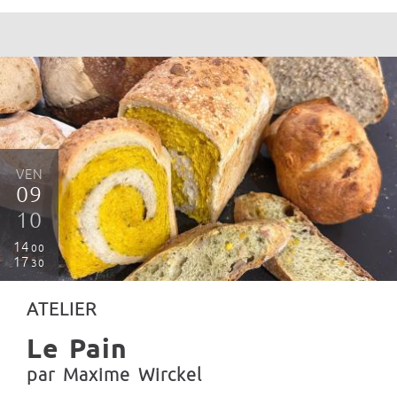
VEN
09
10
14
00
17
30
ATELIER
Le Pain
par Maxime Wirckel