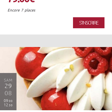
Encore 7 places
S'INSCRIRE
SAM
29
08
09
00
12
30