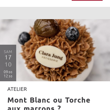
SAM
17
10
09
00
12
30
ATELIER
Mont Blanc ou Torche
aux marrons ?