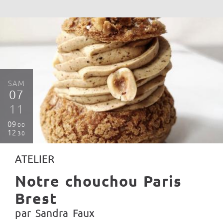
SAM
07
11
09
00
12
30
ATELIER
Notre chouchou Paris
Brest
par Sandra Faux