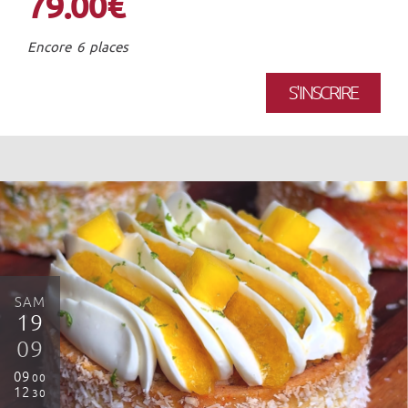
79.00€
Encore 6 places
S'INSCRIRE
SAM
19
09
09
00
12
30