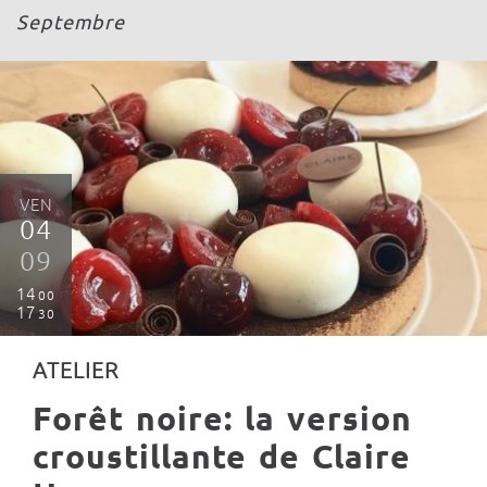
Septembre
VEN
04
09
14
00
17
30
ATELIER
Forêt noire: la version
croustillante de Claire