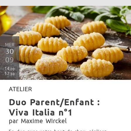
MER
30
09
14
00
17
30
ATELIER
Duo Parent/Enfant :
Viva Italia n°1
par Maxime Wirckel