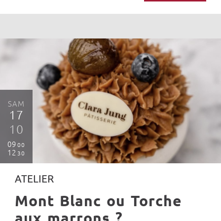
SAM
17
10
09
00
12
30
ATELIER
Mont Blanc ou Torche
aux marrons ?