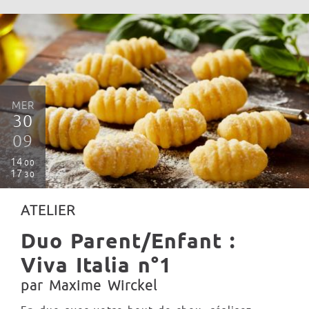
MER
30
09
14
00
17
30
ATELIER
Duo Parent/Enfant :
Viva Italia n°1
par Maxime Wirckel