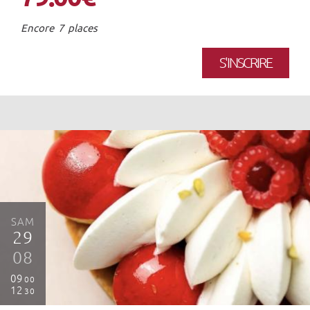
Encore 7 places
S'INSCRIRE
SAM
29
08
09
00
12
30