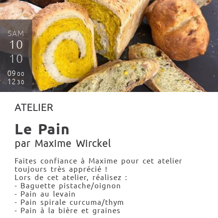
SAM
10
10
09
00
12
30
ATELIER
Le Pain
par Maxime Wirckel
Faites confiance à Maxime pour cet atelier
toujours très apprécié !
Lors de cet atelier, réalisez :
- Baguette pistache/oignon
- Pain au levain
- Pain spirale curcuma/thym
- Pain à la bière et graines