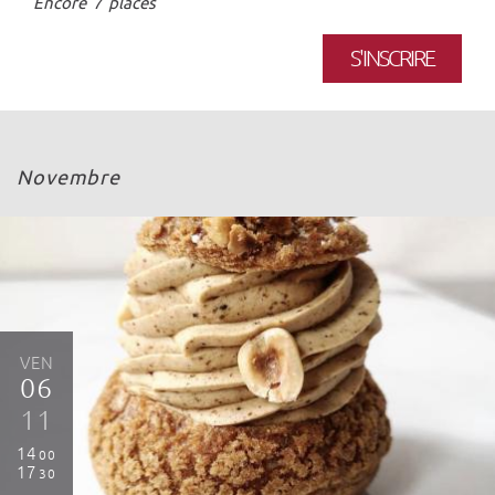
Encore 7 places
S'INSCRIRE
Novembre
VEN
06
11
14
00
17
30