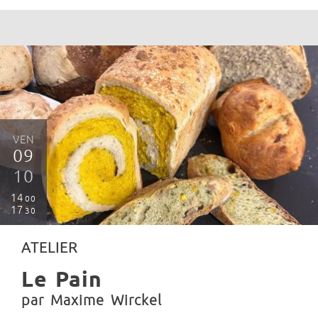
VEN
09
10
14
00
17
30
ATELIER
Le Pain
par Maxime Wirckel