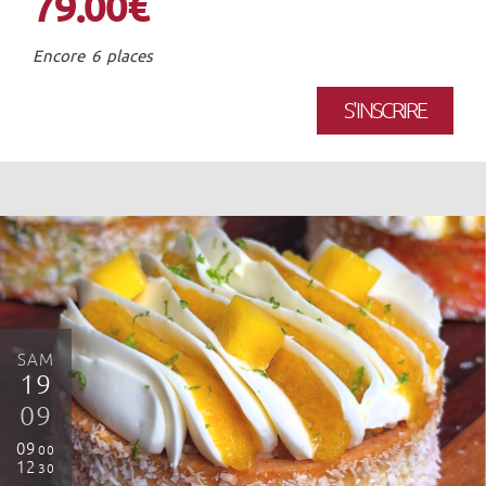
79.00€
Encore 6 places
S'INSCRIRE
SAM
19
09
09
00
12
30