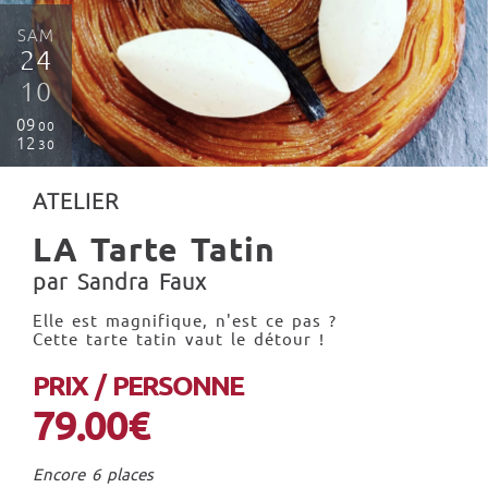
SAM
24
10
09
00
12
30
ATELIER
LA Tarte Tatin
par Sandra Faux
Elle est magnifique, n'est ce pas ?
Cette tarte tatin vaut le détour !
PRIX / PERSONNE
79.00€
Encore 6 places