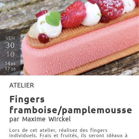
VEN
30
10
14
00
17
30
ATELIER
Fingers
framboise/pamplemousse
par Maxime Wirckel
Lors de cet atelier, réalisez des fingers
individuels. Frais et fruités, ils seront idéaux à