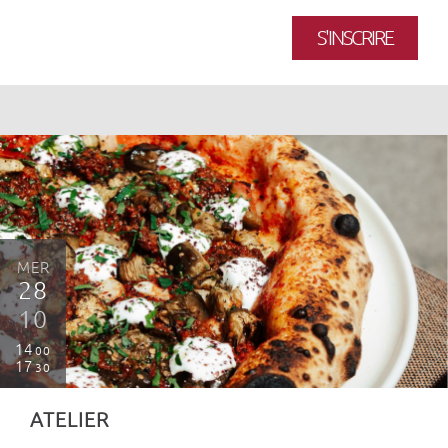
S'INSCRIRE
MER
28
10
14
00
17
30
ATELIER