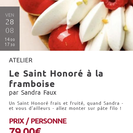
VEN
28
08
14
00
17
30
ATELIER
Le Saint Honoré à la
framboise
par Sandra Faux
Un Saint Honoré frais et fruité, quand Sandra -
et vous d'ailleurs - allez monter sur pâte filo !
PRIX / PERSONNE
79.00€