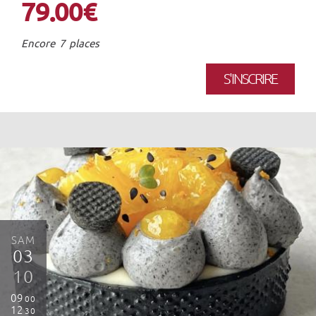
79.00€
Encore 7 places
S'INSCRIRE
SAM
03
10
09
00
12
30