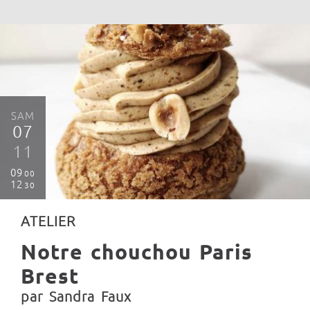
SAM
07
11
09
00
12
30
ATELIER
Notre chouchou Paris
Brest
par Sandra Faux