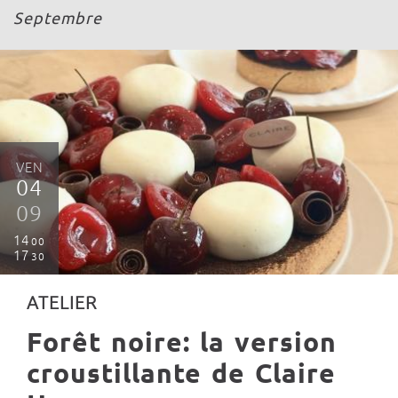
Septembre
VEN
04
09
14
00
17
30
ATELIER
Forêt noire: la version
croustillante de Claire