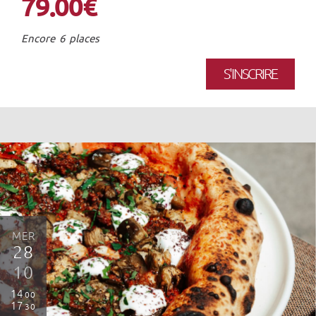
79.00€
Encore 6 places
S'INSCRIRE
MER
28
10
14
00
17
30