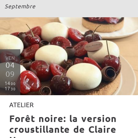
Septembre
VEN
04
09
14
00
17
30
ATELIER
Forêt noire: la version
croustillante de Claire