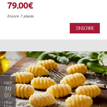
79.00€
Encore 7 places
S'INSCRIRE
MER
30
09
14
00
17
30