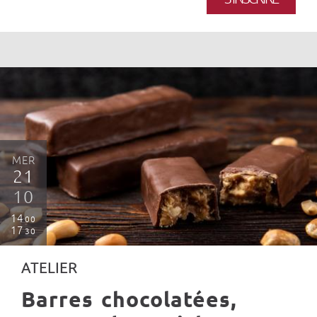
MER
21
10
14
00
17
30
ATELIER
Barres chocolatées,