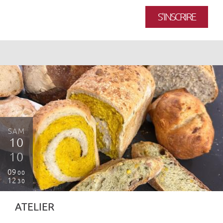
S'INSCRIRE
SAM
10
10
09
00
12
30
ATELIER