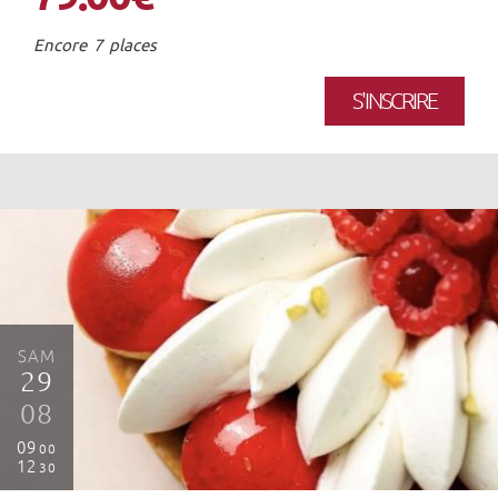
Encore 7 places
S'INSCRIRE
SAM
29
08
09
00
12
30