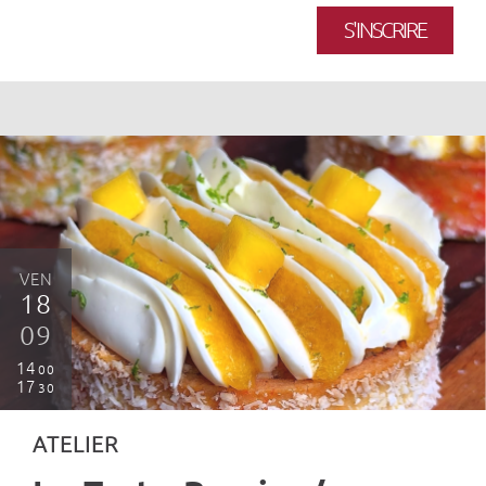
S'INSCRIRE
VEN
18
09
14
00
17
30
ATELIER