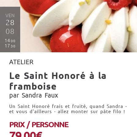
VEN
28
08
14
00
17
30
ATELIER
Le Saint Honoré à la
framboise
par Sandra Faux
Un Saint Honoré frais et fruité, quand Sandra -
et vous d'ailleurs - allez monter sur pâte filo !
PRIX / PERSONNE
79.00€