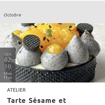
Octobre
VEN
02
10
14
00
17
30
ATELIER
Tarte Sésame et