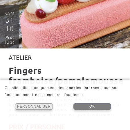
SAM
31
10
09
00
12
30
ATELIER
Fingers
framboise/pamplemousse
par Maxime Wirckel
Ce site utilise uniquement des
cookies internes
pour son
fonctionnement et sa mesure d'audience.
Lors de cet atelier, réalisez des fingers
individuels. Frais et fruités, ils seront idéaux à
PERSONNALISER
OK
proposer en fin de repas et cette recette
pourra même se décliner en grand entremet.
PRIX / PERSONNE