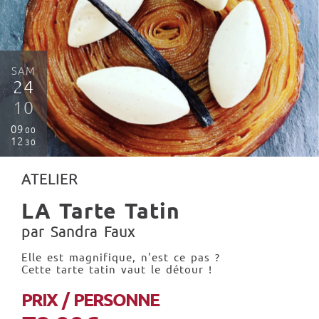
SAM
24
10
09
00
12
30
ATELIER
LA Tarte Tatin
par Sandra Faux
Elle est magnifique, n'est ce pas ?
Cette tarte tatin vaut le détour !
PRIX / PERSONNE