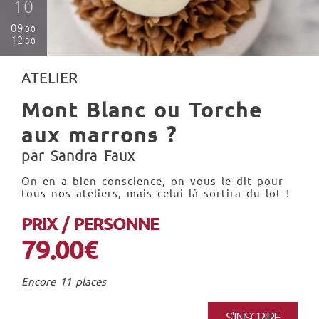
10
09
00
12
30
ATELIER
Mont Blanc ou Torche
aux marrons ?
par Sandra Faux
On en a bien conscience, on vous le dit pour
tous nos ateliers, mais celui là sortira du lot !
PRIX / PERSONNE
79.00€
Encore 11 places
S'INSCRIRE