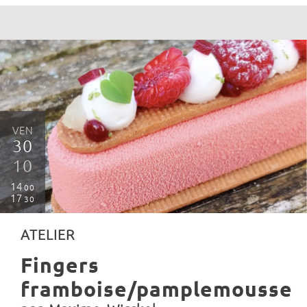
VEN
30
10
14
00
17
30
ATELIER
Fingers
framboise/pamplemousse