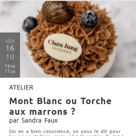
VEN
16
10
14
00
17
30
ATELIER
Mont Blanc ou Torche
aux marrons ?
par Sandra Faux
On en a bien conscience, on vous le dit pour