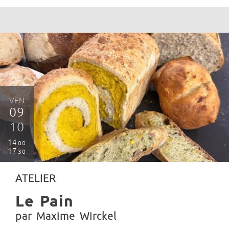
VEN
09
10
14
00
17
30
ATELIER
Le Pain
par Maxime Wirckel