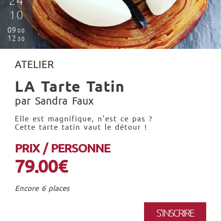
24
10
09
00
12
30
ATELIER
LA Tarte Tatin
par Sandra Faux
Elle est magnifique, n'est ce pas ?
Cette tarte tatin vaut le détour !
PRIX / PERSONNE
79.00€
Encore 6 places
S'INSCRIRE