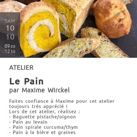
SAM
10
10
09
00
12
30
ATELIER
Le Pain
par Maxime Wirckel
Faites confiance à Maxime pour cet atelier
toujours très apprécié !
Lors de cet atelier, réalisez :
- Baguette pistache/oignon
- Pain au levain
- Pain spirale curcuma/thym
- Pain à la bière et graines