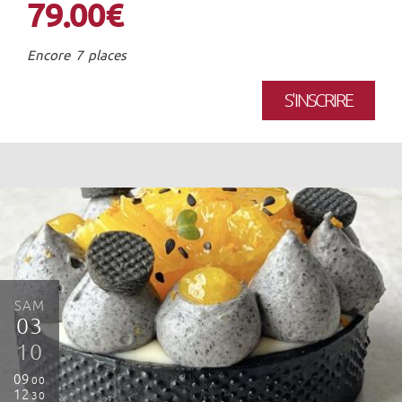
79.00€
Encore 7 places
S'INSCRIRE
SAM
03
10
09
00
12
30