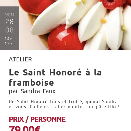
VEN
28
08
14
00
17
30
ATELIER
Le Saint Honoré à la
framboise
par Sandra Faux
Un Saint Honoré frais et fruité, quand Sandra -
et vous d'ailleurs - allez monter sur pâte filo !
PRIX / PERSONNE
79.00€