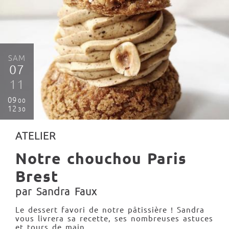
SAM
07
11
09
00
12
30
ATELIER
Notre chouchou Paris
Brest
par Sandra Faux
Le dessert favori de notre pâtissière ! Sandra
vous livrera sa recette, ses nombreuses astuces
et tours de main.