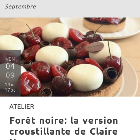
Septembre
VEN
04
09
14
00
17
30
ATELIER
Forêt noire: la version
croustillante de Claire