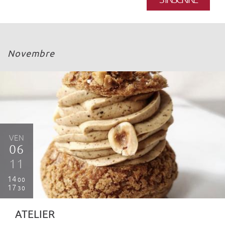
Novembre
VEN
06
11
14
00
17
30
ATELIER