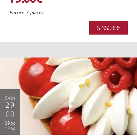
Encore 7 places
S'INSCRIRE
SAM
29
08
09
00
12
30