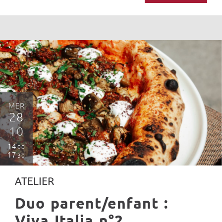
MER
28
10
14
00
17
30
ATELIER
Duo parent/enfant :
Viva Italia n°2