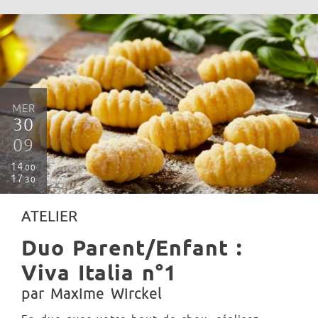
MER
30
09
14
00
17
30
ATELIER
Duo Parent/Enfant :
Viva Italia n°1
par Maxime Wirckel