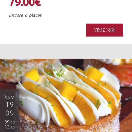
79.00€
Encore 6 places
S'INSCRIRE
SAM
19
09
09
00
12
30