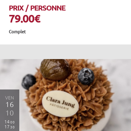
PRIX / PERSONNE
79.00€
Complet
VEN
16
10
14
00
17
30