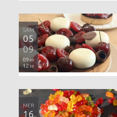
SAM
05
09
09
00
12
30
MER
16