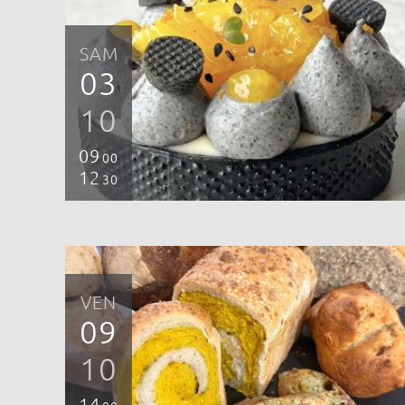
SAM
03
10
09
00
12
30
VEN
09
10
14