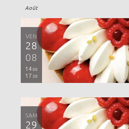
Août
VEN
28
08
14
00
17
30
SAM
29