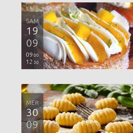
SAM
19
09
09
00
12
30
MER
30
09