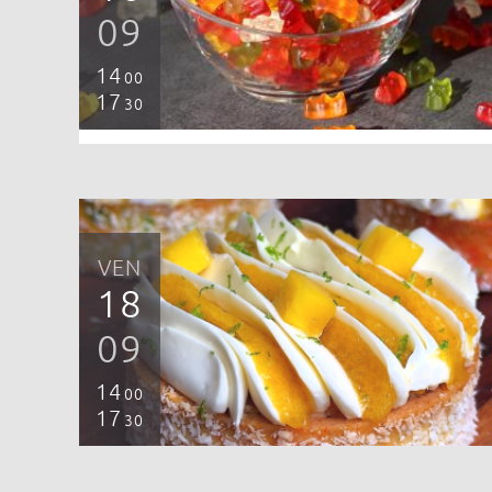
09
14
00
17
30
VEN
18
09
14
00
17
30