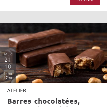
MER
21
10
14
00
17
30
ATELIER
Barres chocolatées,