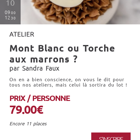
10
09
00
12
30
ATELIER
Mont Blanc ou Torche
aux marrons ?
par Sandra Faux
On en a bien conscience, on vous le dit pour
tous nos ateliers, mais celui là sortira du lot !
PRIX / PERSONNE
79.00€
Encore 11 places
S'INSCRIRE