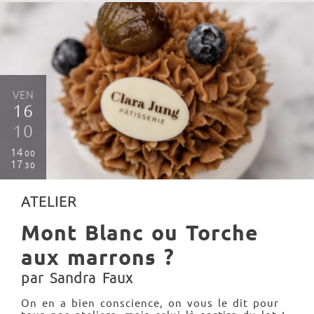
VEN
16
10
14
00
17
30
ATELIER
Mont Blanc ou Torche
aux marrons ?
par Sandra Faux
On en a bien conscience, on vous le dit pour