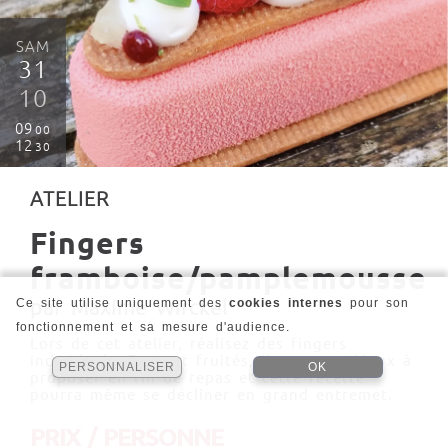
SAM
31
10
09
00
12
30
ATELIER
Fingers
framboise/pamplemousse
par Maxime Wirckel
Ce site utilise uniquement des
cookies internes
pour son
fonctionnement et sa mesure d'audience.
Lors de cet atelier, réalisez des fingers
individuels. Frais et fruités, ils seront idéaux à
PERSONNALISER
OK
proposer en fin de repas et cette recette
pourra même se décliner en grand entremet.
PRIX / PERSONNE