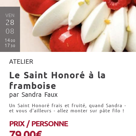
VEN
28
08
14
00
17
30
ATELIER
Le Saint Honoré à la
framboise
par Sandra Faux
Un Saint Honoré frais et fruité, quand Sandra -
et vous d'ailleurs - allez monter sur pâte filo !
PRIX / PERSONNE
79.00€