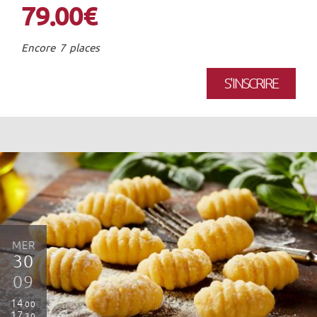
79.00€
Encore 7 places
S'INSCRIRE
MER
30
09
14
00
17
30