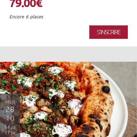
79.00€
Encore 6 places
S'INSCRIRE
MER
28
10
14
00
17
30