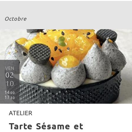
Octobre
VEN
02
10
14
00
17
30
ATELIER
Tarte Sésame et