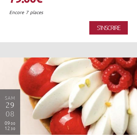
Encore 7 places
S'INSCRIRE
SAM
29
08
09
00
12
30