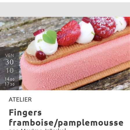
VEN
30
10
14
00
17
30
ATELIER
Fingers
framboise/pamplemousse