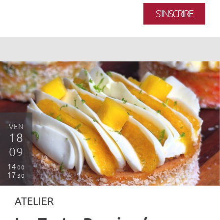
S'INSCRIRE
VEN
18
09
14
00
17
30
ATELIER