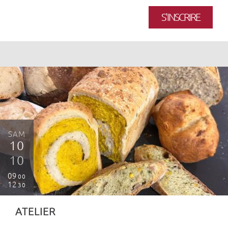
S'INSCRIRE
SAM
10
10
09
00
12
30
ATELIER