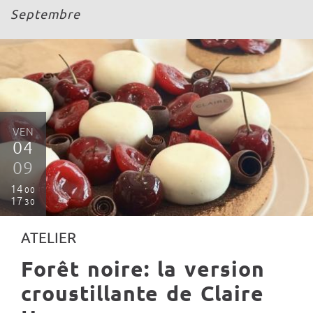
Septembre
VEN
04
09
14
00
17
30
ATELIER
Forêt noire: la version
croustillante de Claire