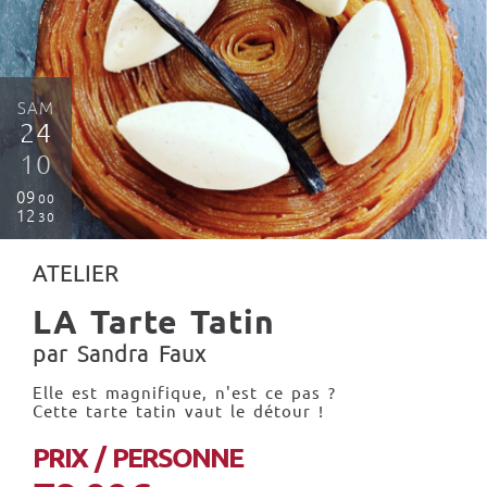
SAM
24
10
09
00
12
30
ATELIER
LA Tarte Tatin
par Sandra Faux
Elle est magnifique, n'est ce pas ?
Cette tarte tatin vaut le détour !
PRIX / PERSONNE