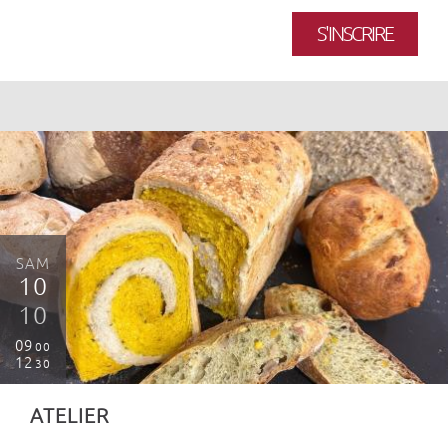
S'INSCRIRE
SAM
10
10
09
00
12
30
ATELIER