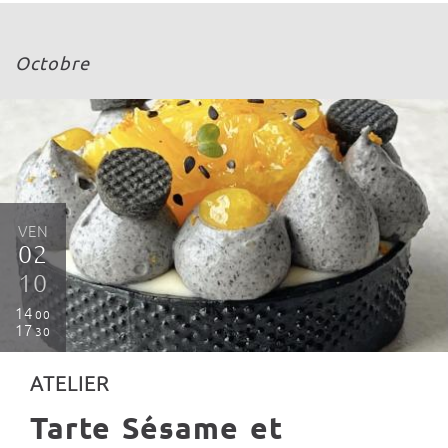
Octobre
VEN
02
10
14
00
17
30
ATELIER
Tarte Sésame et