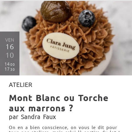
VEN
16
10
14
00
17
30
ATELIER
Mont Blanc ou Torche
aux marrons ?
par Sandra Faux
On en a bien conscience, on vous le dit pour