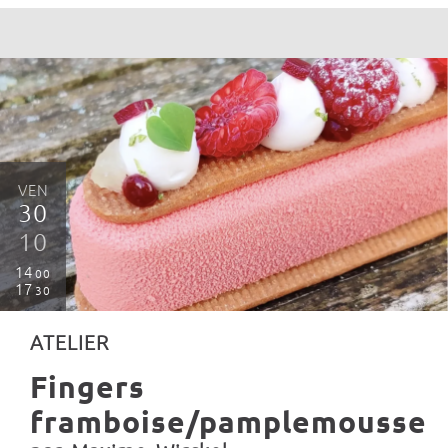
VEN
30
10
14
00
17
30
ATELIER
Fingers
framboise/pamplemousse