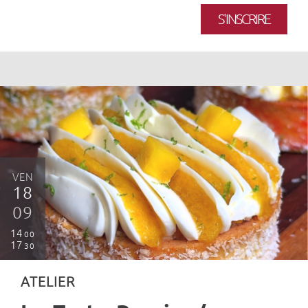
S'INSCRIRE
VEN
18
09
14
00
17
30
ATELIER