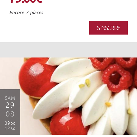
Encore 7 places
S'INSCRIRE
SAM
29
08
09
00
12
30