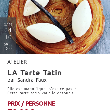
SAM
24
10
09
00
12
30
ATELIER
LA Tarte Tatin
par Sandra Faux
Elle est magnifique, n'est ce pas ?
Cette tarte tatin vaut le détour !
PRIX / PERSONNE