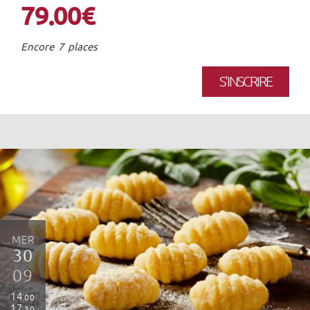
79.00€
Encore 7 places
S'INSCRIRE
MER
30
09
14
00
17
30