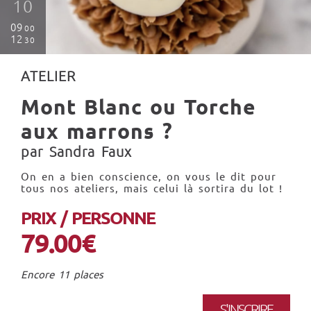
10
09
00
12
30
ATELIER
Mont Blanc ou Torche
aux marrons ?
par Sandra Faux
On en a bien conscience, on vous le dit pour
tous nos ateliers, mais celui là sortira du lot !
PRIX / PERSONNE
79.00€
Encore 11 places
S'INSCRIRE