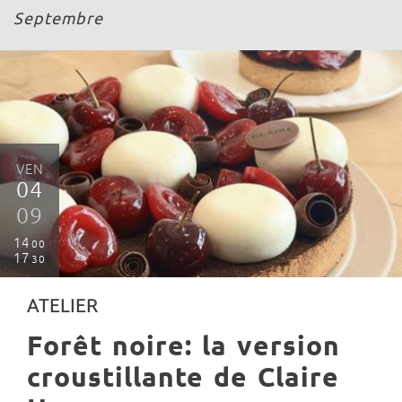
Septembre
VEN
04
09
14
00
17
30
ATELIER
Forêt noire: la version
croustillante de Claire