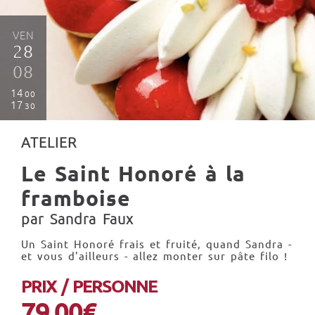
VEN
28
08
14
00
17
30
ATELIER
Le Saint Honoré à la
framboise
par Sandra Faux
Un Saint Honoré frais et fruité, quand Sandra -
et vous d'ailleurs - allez monter sur pâte filo !
PRIX / PERSONNE
79.00€