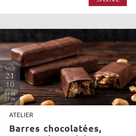
MER
21
10
14
00
17
30
ATELIER
Barres chocolatées,