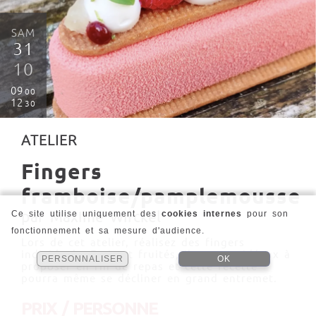
SAM
31
10
09
00
12
30
ATELIER
Fingers
framboise/pamplemousse
par Maxime Wirckel
Ce site utilise uniquement des
cookies internes
pour son
fonctionnement et sa mesure d'audience.
Lors de cet atelier, réalisez des fingers
individuels. Frais et fruités, ils seront idéaux à
PERSONNALISER
OK
proposer en fin de repas et cette recette
pourra même se décliner en grand entremet.
PRIX / PERSONNE