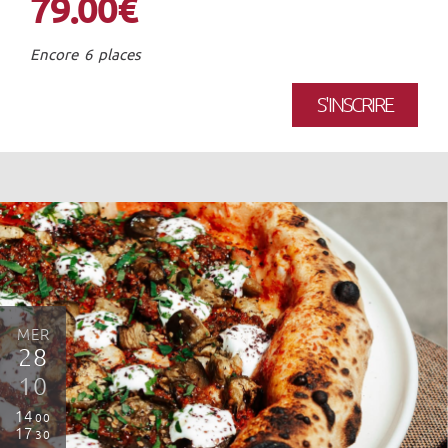
79.00€
Encore 6 places
S'INSCRIRE
MER
28
10
14
00
17
30