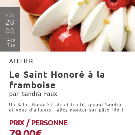
VEN
28
08
14
00
17
30
ATELIER
Le Saint Honoré à la
framboise
par Sandra Faux
Un Saint Honoré frais et fruité, quand Sandra -
et vous d'ailleurs - allez monter sur pâte filo !
PRIX / PERSONNE
79.00€