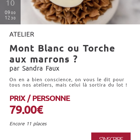
10
09
00
12
30
ATELIER
Mont Blanc ou Torche
aux marrons ?
par Sandra Faux
On en a bien conscience, on vous le dit pour
tous nos ateliers, mais celui là sortira du lot !
PRIX / PERSONNE
79.00€
Encore 11 places
S'INSCRIRE