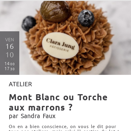
VEN
16
10
14
00
17
30
ATELIER
Mont Blanc ou Torche
aux marrons ?
par Sandra Faux
On en a bien conscience, on vous le dit pour