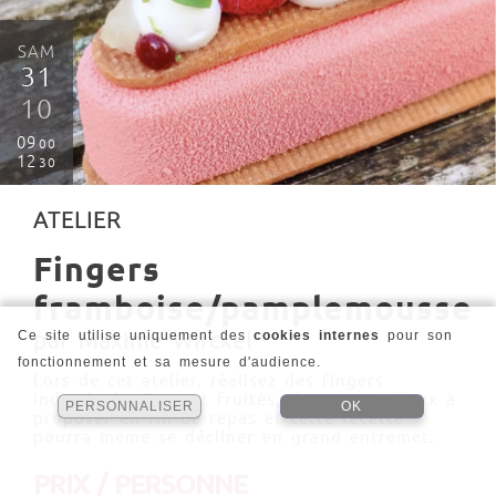
SAM
31
10
09
00
12
30
ATELIER
Fingers
framboise/pamplemousse
par Maxime Wirckel
Ce site utilise uniquement des
cookies internes
pour son
fonctionnement et sa mesure d'audience.
Lors de cet atelier, réalisez des fingers
individuels. Frais et fruités, ils seront idéaux à
PERSONNALISER
OK
proposer en fin de repas et cette recette
pourra même se décliner en grand entremet.
PRIX / PERSONNE