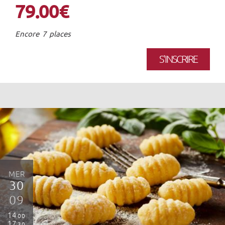
79.00€
Encore 7 places
S'INSCRIRE
MER
30
09
14
00
17
30