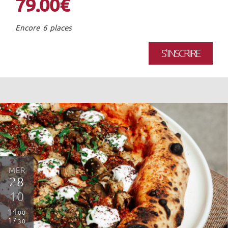
79.00€
Encore 6 places
S'INSCRIRE
MER
28
10
14
00
17
30