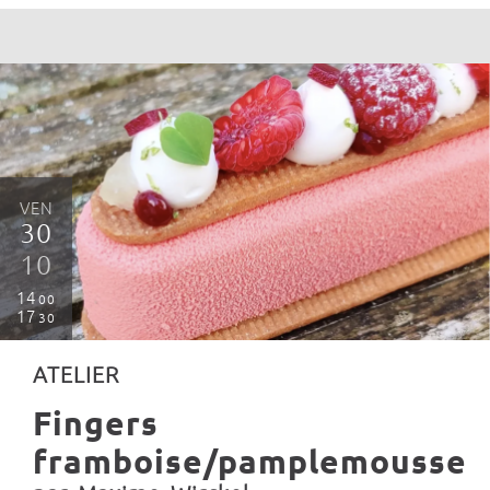
VEN
30
10
14
00
17
30
ATELIER
Fingers
framboise/pamplemousse