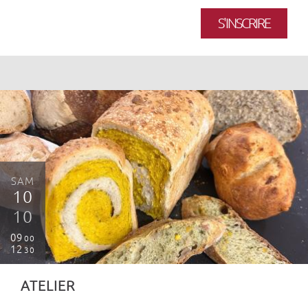
S'INSCRIRE
SAM
10
10
09
00
12
30
ATELIER