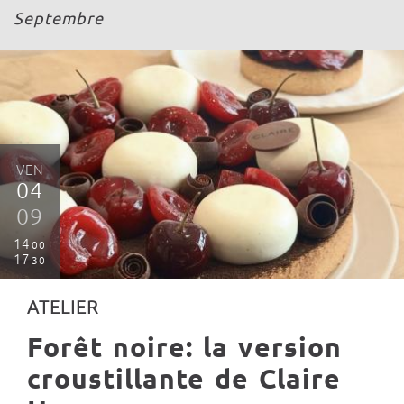
Septembre
VEN
04
09
14
00
17
30
ATELIER
Forêt noire: la version
croustillante de Claire