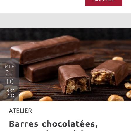
MER
21
10
14
00
17
30
ATELIER
Barres chocolatées,