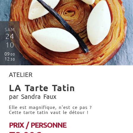
SAM
24
10
09
00
12
30
ATELIER
LA Tarte Tatin
par Sandra Faux
Elle est magnifique, n'est ce pas ?
Cette tarte tatin vaut le détour !
PRIX / PERSONNE