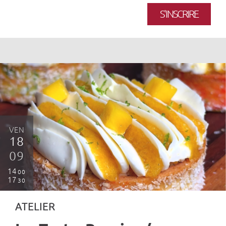
S'INSCRIRE
VEN
18
09
14
00
17
30
ATELIER