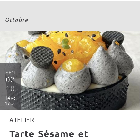
Octobre
VEN
02
10
14
00
17
30
ATELIER
Tarte Sésame et