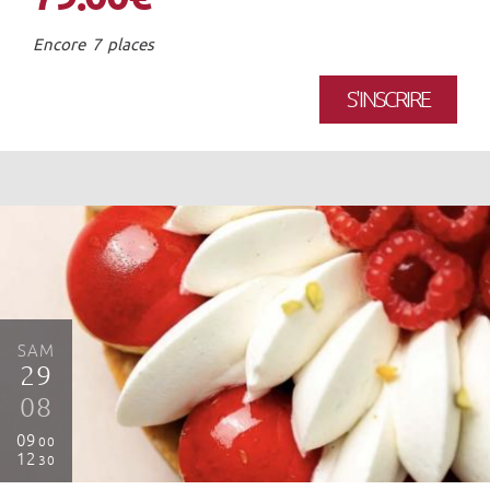
Encore 7 places
S'INSCRIRE
SAM
29
08
09
00
12
30