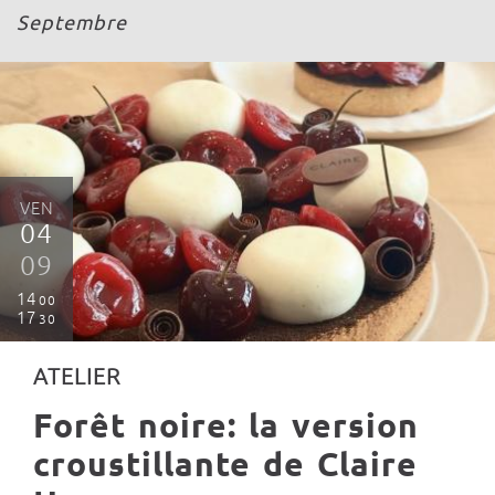
Septembre
VEN
04
09
14
00
17
30
ATELIER
Forêt noire: la version
croustillante de Claire