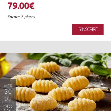
79.00€
Encore 7 places
S'INSCRIRE
MER
30
09
14
00
17
30