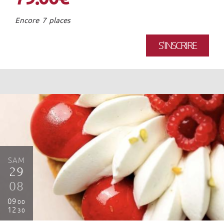
Encore 7 places
S'INSCRIRE
SAM
29
08
09
00
12
30