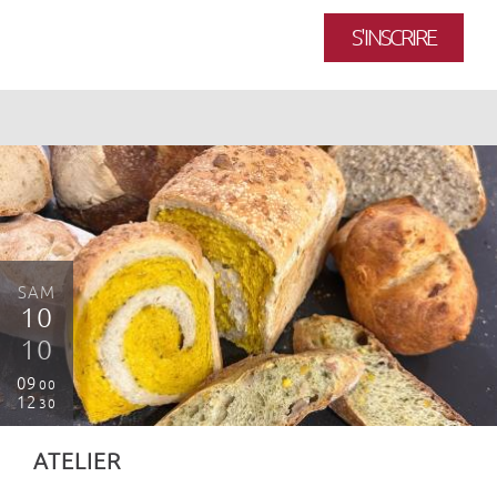
S'INSCRIRE
SAM
10
10
09
00
12
30
ATELIER