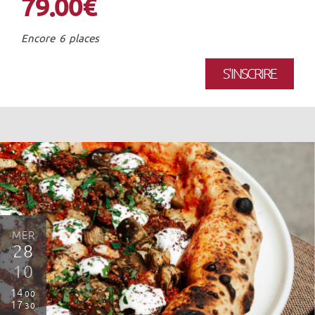
79.00€
Encore 6 places
S'INSCRIRE
MER
28
10
14
00
17
30