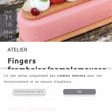
SAM
31
10
09
00
12
30
ATELIER
Fingers
framboise/pamplemousse
par Maxime Wirckel
Ce site utilise uniquement des
cookies internes
pour son
fonctionnement et sa mesure d'audience.
Lors de cet atelier, réalisez des fingers
individuels. Frais et fruités, ils seront idéaux à
PERSONNALISER
OK
proposer en fin de repas et cette recette
pourra même se décliner en grand entremet.
PRIX / PERSONNE