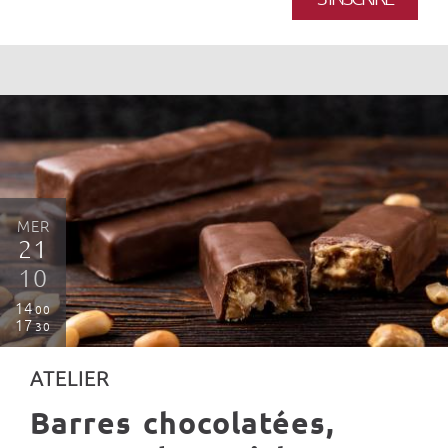
MER
21
10
14
00
17
30
ATELIER
Barres chocolatées,