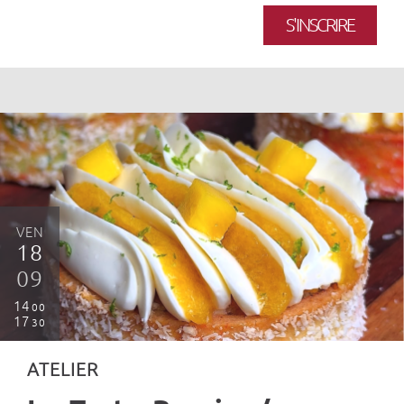
S'INSCRIRE
VEN
18
09
14
00
17
30
ATELIER