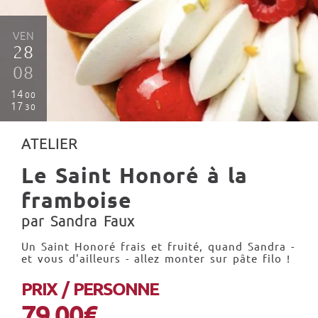
VEN
28
08
14
00
17
30
ATELIER
Le Saint Honoré à la
framboise
par Sandra Faux
Un Saint Honoré frais et fruité, quand Sandra -
et vous d'ailleurs - allez monter sur pâte filo !
PRIX / PERSONNE
79.00€