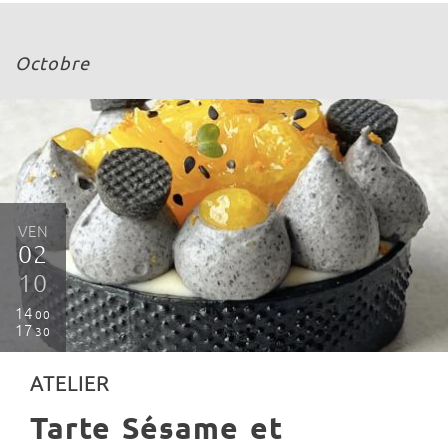
Octobre
VEN
02
10
14
00
17
30
ATELIER
Tarte Sésame et