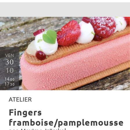
VEN
30
10
14
00
17
30
ATELIER
Fingers
framboise/pamplemousse