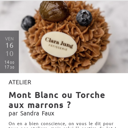
VEN
16
10
14
00
17
30
ATELIER
Mont Blanc ou Torche
aux marrons ?
par Sandra Faux
On en a bien conscience, on vous le dit pour