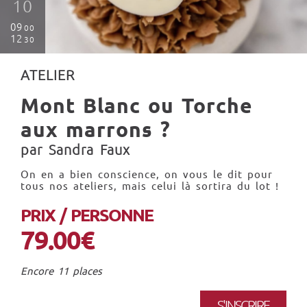
10
09
00
12
30
ATELIER
Mont Blanc ou Torche
aux marrons ?
par Sandra Faux
On en a bien conscience, on vous le dit pour
tous nos ateliers, mais celui là sortira du lot !
PRIX / PERSONNE
79.00€
Encore 11 places
S'INSCRIRE