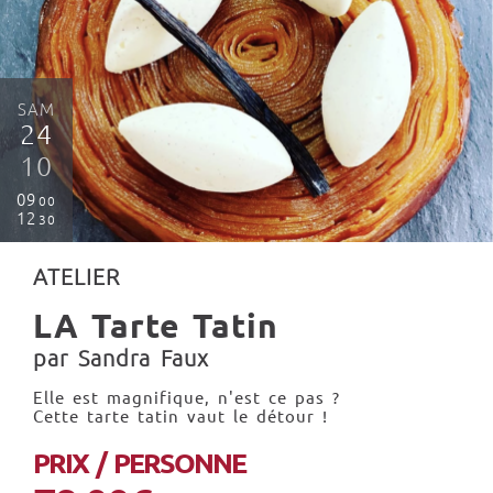
SAM
24
10
09
00
12
30
ATELIER
LA Tarte Tatin
par Sandra Faux
Elle est magnifique, n'est ce pas ?
Cette tarte tatin vaut le détour !
PRIX / PERSONNE