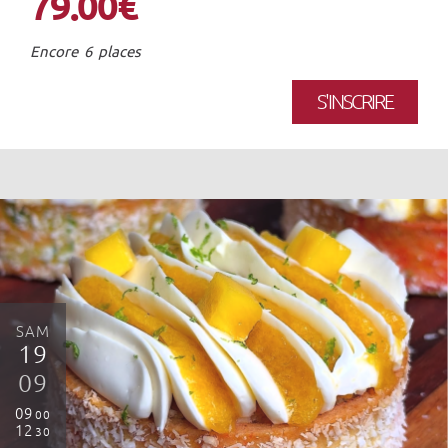
79.00€
Encore 6 places
S'INSCRIRE
SAM
19
09
09
00
12
30