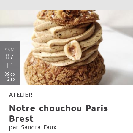
SAM
07
11
09
00
12
30
ATELIER
Notre chouchou Paris
Brest
par Sandra Faux