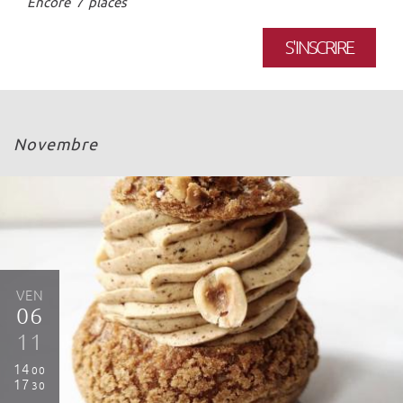
Encore 7 places
S'INSCRIRE
Novembre
VEN
06
11
14
00
17
30