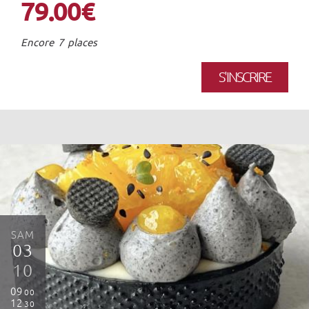
79.00€
Encore 7 places
S'INSCRIRE
SAM
03
10
09
00
12
30