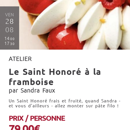
VEN
28
08
14
00
17
30
ATELIER
Le Saint Honoré à la
framboise
par Sandra Faux
Un Saint Honoré frais et fruité, quand Sandra -
et vous d'ailleurs - allez monter sur pâte filo !
PRIX / PERSONNE
79.00€