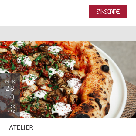
S'INSCRIRE
MER
28
10
14
00
17
30
ATELIER