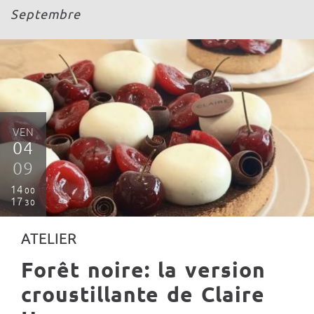
Septembre
VEN
04
09
14
00
17
30
ATELIER
Forêt noire: la version
croustillante de Claire