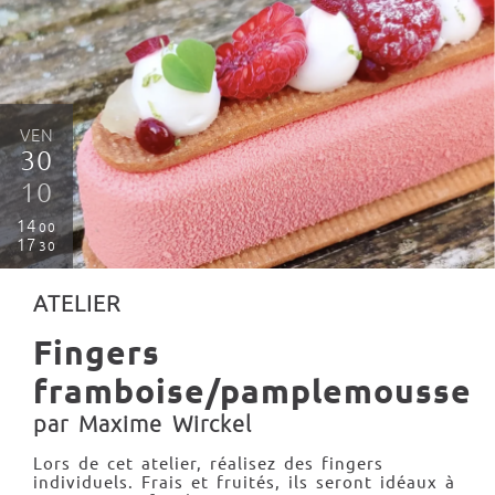
VEN
30
10
14
00
17
30
ATELIER
Fingers
framboise/pamplemousse
par Maxime Wirckel
Lors de cet atelier, réalisez des fingers
individuels. Frais et fruités, ils seront idéaux à