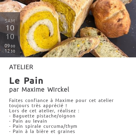
SAM
10
10
09
00
12
30
ATELIER
Le Pain
par Maxime Wirckel
Faites confiance à Maxime pour cet atelier
toujours très apprécié !
Lors de cet atelier, réalisez :
- Baguette pistache/oignon
- Pain au levain
- Pain spirale curcuma/thym
- Pain à la bière et graines