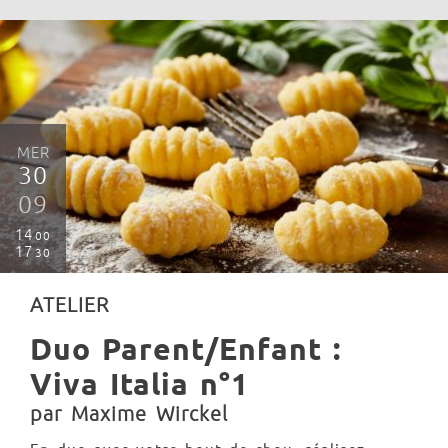
MER
30
09
14
00
17
30
ATELIER
Duo Parent/Enfant :
Viva Italia n°1
par Maxime Wirckel