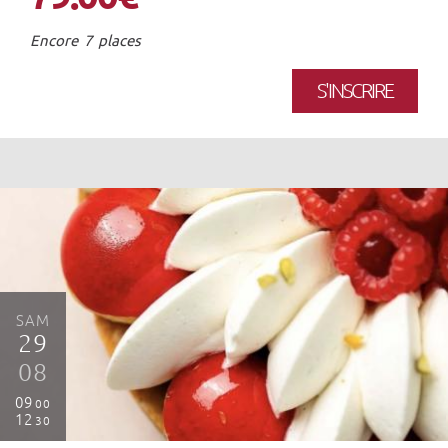
Encore 7 places
S'INSCRIRE
SAM
29
08
09
00
12
30