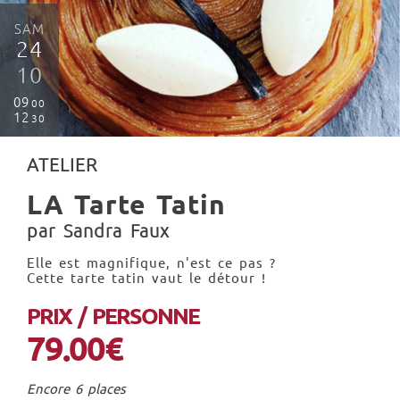
SAM
24
10
09
00
12
30
ATELIER
LA Tarte Tatin
par Sandra Faux
Elle est magnifique, n'est ce pas ?
Cette tarte tatin vaut le détour !
PRIX / PERSONNE
79.00€
Encore 6 places