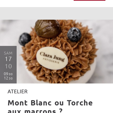
SAM
17
10
09
00
12
30
ATELIER
Mont Blanc ou Torche
aux marrons ?