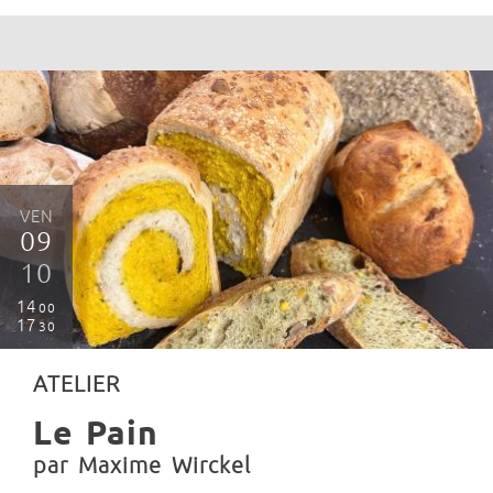
VEN
09
10
14
00
17
30
ATELIER
Le Pain
par Maxime Wirckel