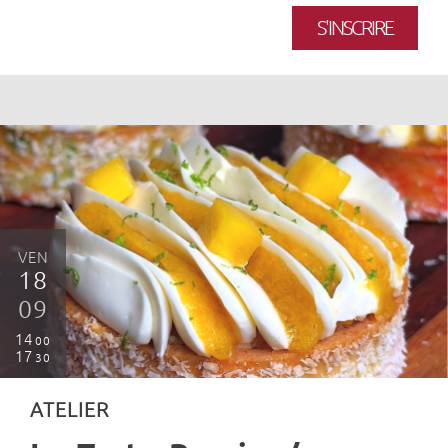
S'INSCRIRE
VEN
18
09
14
00
17
30
ATELIER