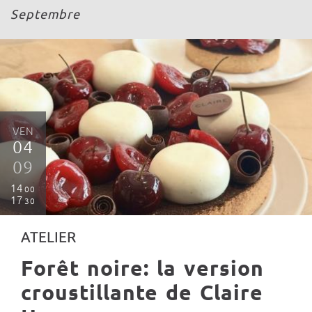
Septembre
VEN
04
09
14
00
17
30
ATELIER
Forêt noire: la version
croustillante de Claire