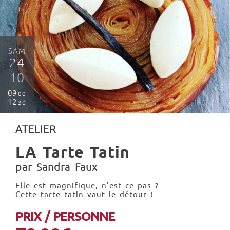
SAM
24
10
09
00
12
30
ATELIER
LA Tarte Tatin
par Sandra Faux
Elle est magnifique, n'est ce pas ?
Cette tarte tatin vaut le détour !
PRIX / PERSONNE