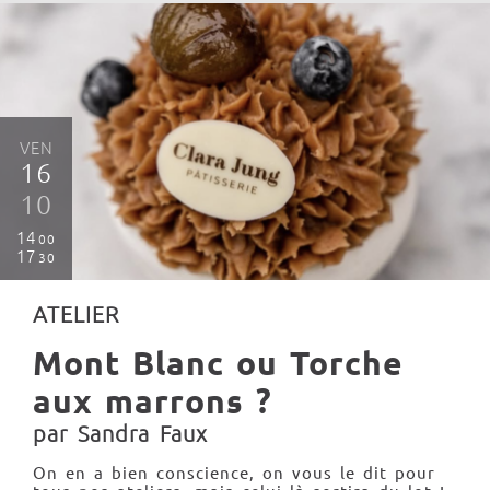
VEN
16
10
14
00
17
30
ATELIER
Mont Blanc ou Torche
aux marrons ?
par Sandra Faux
On en a bien conscience, on vous le dit pour