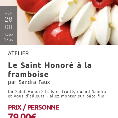
VEN
28
08
14
00
17
30
ATELIER
Le Saint Honoré à la
framboise
par Sandra Faux
Un Saint Honoré frais et fruité, quand Sandra -
et vous d'ailleurs - allez monter sur pâte filo !
PRIX / PERSONNE
79.00€