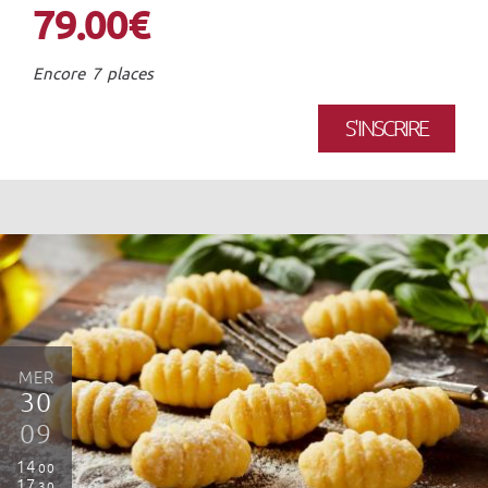
79.00€
Encore 7 places
S'INSCRIRE
MER
30
09
14
00
17
30