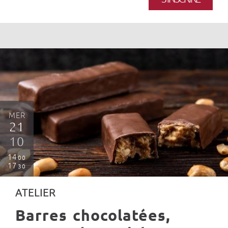
MER
21
10
14
00
17
30
ATELIER
Barres chocolatées,