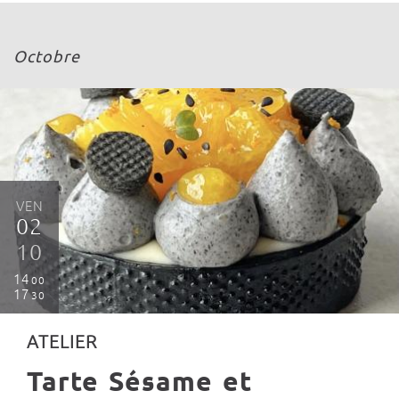
Octobre
VEN
02
10
14
00
17
30
ATELIER
Tarte Sésame et