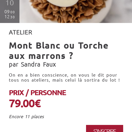
10
09
00
12
30
ATELIER
Mont Blanc ou Torche
aux marrons ?
par Sandra Faux
On en a bien conscience, on vous le dit pour
tous nos ateliers, mais celui là sortira du lot !
PRIX / PERSONNE
79.00€
Encore 11 places
S'INSCRIRE