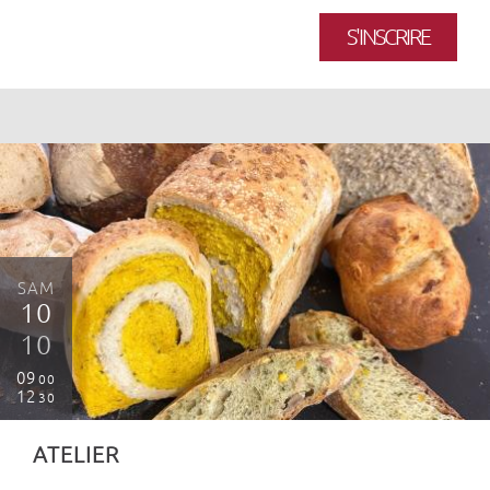
S'INSCRIRE
SAM
10
10
09
00
12
30
ATELIER