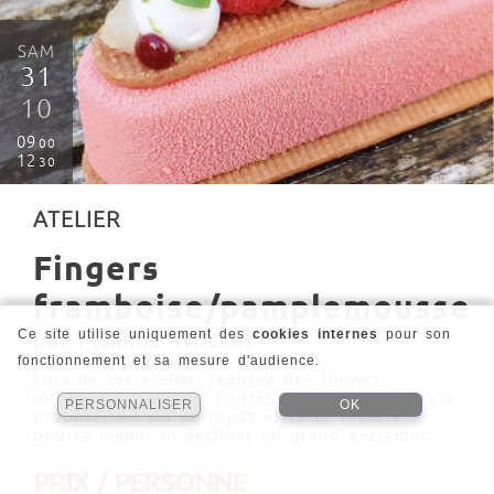
SAM
31
10
09
00
12
30
ATELIER
Fingers
framboise/pamplemousse
par Maxime Wirckel
Ce site utilise uniquement des
cookies internes
pour son
fonctionnement et sa mesure d'audience.
Lors de cet atelier, réalisez des fingers
individuels. Frais et fruités, ils seront idéaux à
PERSONNALISER
OK
proposer en fin de repas et cette recette
pourra même se décliner en grand entremet.
PRIX / PERSONNE