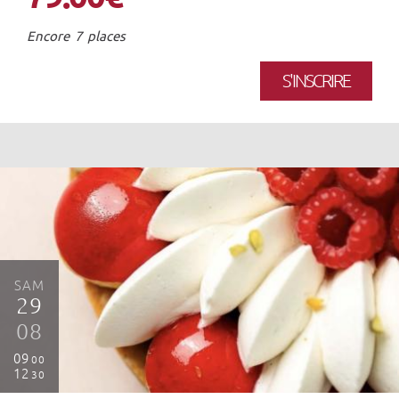
Encore 7 places
S'INSCRIRE
SAM
29
08
09
00
12
30