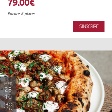
79.00€
Encore 6 places
S'INSCRIRE
MER
28
10
14
00
17
30