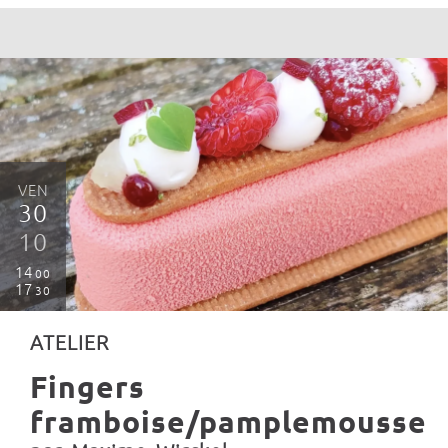
VEN
30
10
14
00
17
30
ATELIER
Fingers
framboise/pamplemousse