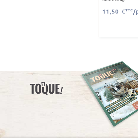
11,50 €
TTC
/