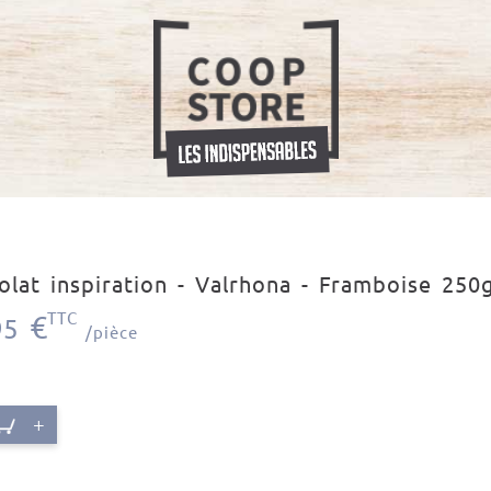
olat inspiration - Valrhona - Framboise 250
€
TTC
95
/pièce
+