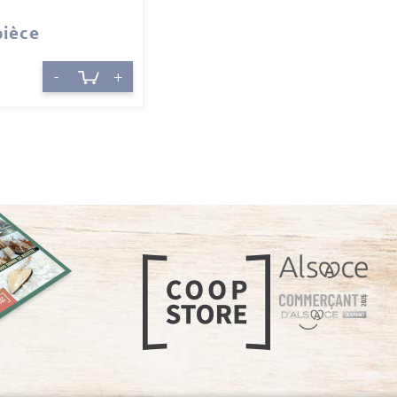
pièce
-
+