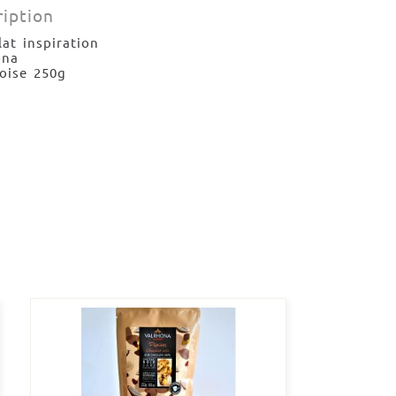
ription
at inspiration
ona
oise 250g