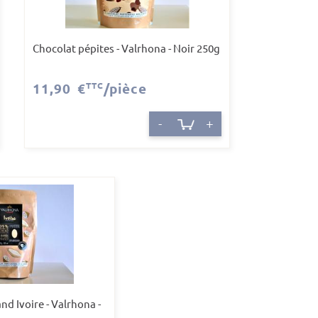
Chocolat pépites - Valrhona - Noir 250g
11,90 €
TTC
/pièce
-
+
d Ivoire - Valrhona -