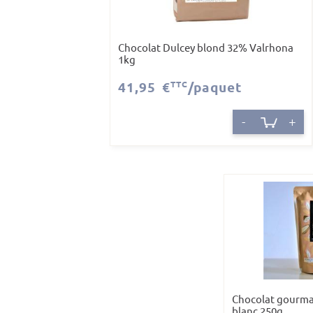
Chocolat Dulcey blond 32% Valrhona
1kg
41,95 €
TTC
/paquet
-
+
Chocolat gourman
blanc 250g