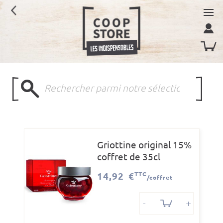
Griottine original 15%
coffret de 35cl
14,92 €
TTC
/coffret
-
+