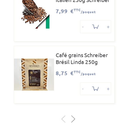
7,99 €
TTC
/paquet
-
+
Café grains Schreiber
Brésil Linda 250g
8,75 €
TTC
/paquet
-
+