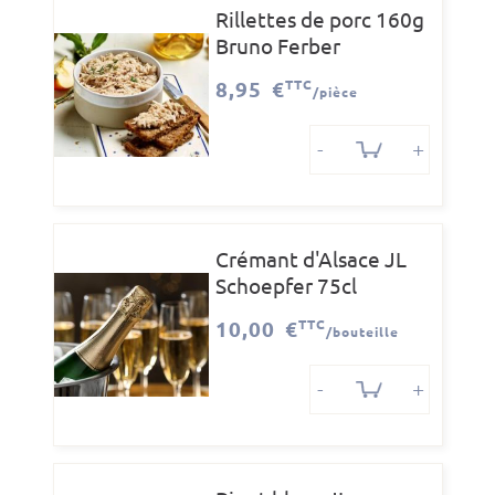
Rillettes de porc 160g
Bruno Ferber
8,95 €
TTC
/pièce
-
+
Crémant d'Alsace JL
Schoepfer 75cl
10,00 €
TTC
/bouteille
-
+