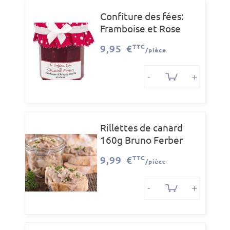
Confiture des fées:
Framboise et Rose
220g Ferber
9,95 €
TTC
/pièce
-
+
Rillettes de canard
160g Bruno Ferber
9,99 €
TTC
/pièce
-
+