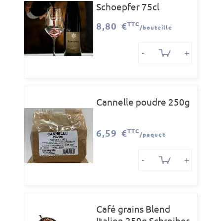
Schoepfer 75cl
8,80 €
TTC
/bouteille
-
+
Cannelle poudre 250g
6,59 €
TTC
/paquet
-
+
Café grains Blend
Italien 250g Schreiber