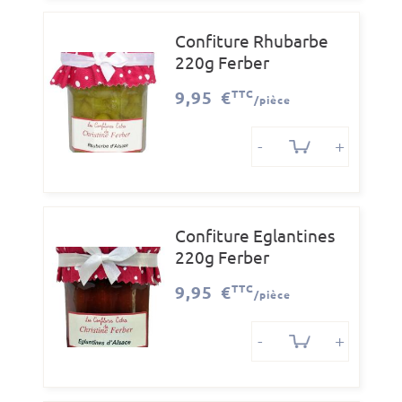
Confiture Rhubarbe
220g Ferber
9,95 €
TTC
/pièce
-
+
Confiture Eglantines
220g Ferber
9,95 €
TTC
/pièce
-
+