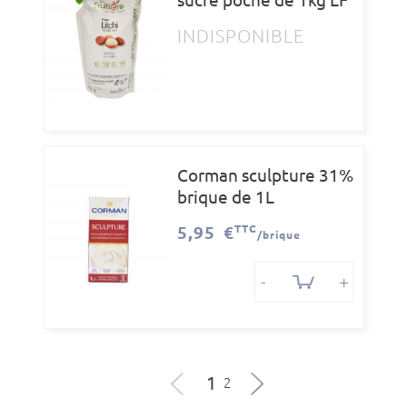
INDISPONIBLE
Corman sculpture 31%
brique de 1L
5,95 €
TTC
/brique
-
+
1
2