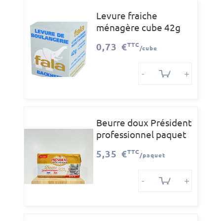
Levure fraiche
ménagère cube 42g
0,73 €
TTC
/cube
-
+
Beurre doux Président
professionnel paquet
de 500g
5,35 €
TTC
/paquet
-
+