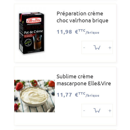
Préparation crème
choc valrhona brique
de 1L
11,98 €
TTC
/brique
-
+
Sublime crème
mascarpone Elle&Vire
brique de 1L
11,77 €
TTC
/brique
-
+