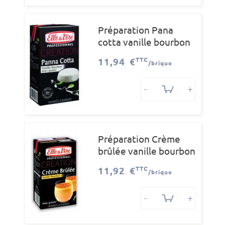
Préparation Pana
cotta vanille bourbon
brique de 1
11,94 €
TTC
/brique
-
+
Préparation Crème
brûlée vanille bourbon
brique de
11,92 €
TTC
/brique
-
+