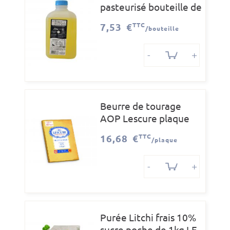
pasteurisé bouteille de
1L
7,53 €
TTC
/bouteille
-
+
Beurre de tourage
AOP Lescure plaque
1kg
16,68 €
TTC
/plaque
-
+
Purée Litchi frais 10%
sucre poche de 1kg LF