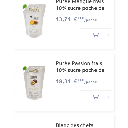
Purée Mangue frais
10% sucre poche de
1kg LF
13,71 €
TTC
/poche
-
+
Purée Passion frais
10% sucre poche de
1kg LF
18,31 €
TTC
/poche
-
+
Blanc des chefs