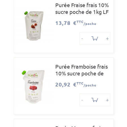
Purée Fraise frais 10%
sucre poche de 1kg LF
13,78 €
TTC
/poche
-
+
Purée Framboise frais
10% sucre poche de
1kg LF
20,92 €
TTC
/poche
-
+