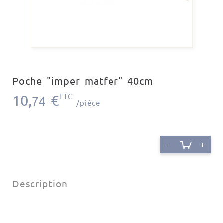
Poche "imper matfer" 40cm
10,
€
TTC
74
/pièce
-
+
Description