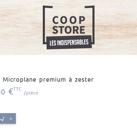
 Microplane premium à zester
€
TTC
80
/pièce
+