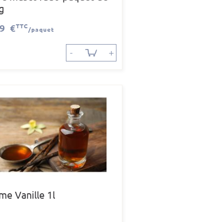
g
99 €
TTC
/paquet
-
+
me Vanille 1l