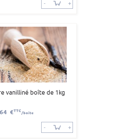
-
+
e vanilliné boîte de 1kg
,64 €
TTC
/boite
-
+