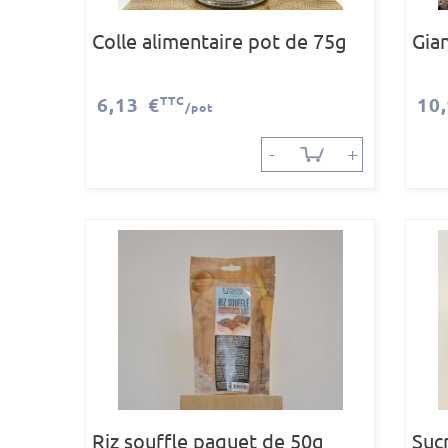
Colle alimentaire pot de 75g
Gia
6,13 €
TTC
10
/pot
-
+
Riz souffle paquet de 50g
Suc