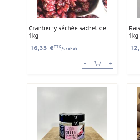
Cranberry séchée sachet de
Rai
1kg
1kg
16,33 €
TTC
12
/sachet
-
+