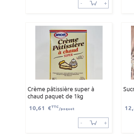
-
+
Crème pâtissière super à
Sucr
chaud paquet de 1kg
10,61 €
TTC
12
/paquet
-
+