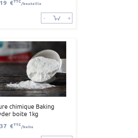
,19 €
TTC
/bouteille
-
+
ure chimique Baking
der boite 1kg
,37 €
TTC
/boite