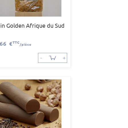
sin Golden Afrique du Sud
,66 €
TTC
/pièce
-
+