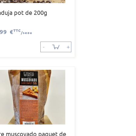
nduja pot de 200g
,99 €
TTC
/seau
-
+
re muscovado paquet de