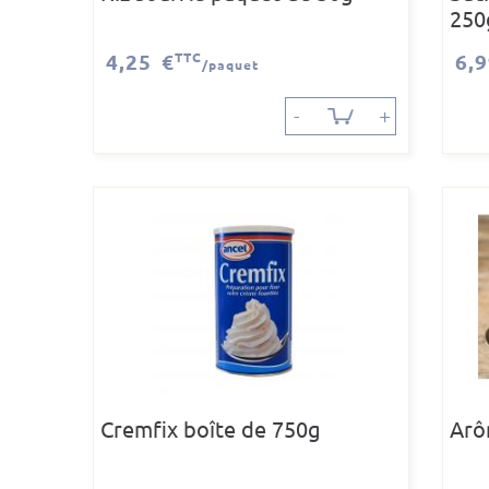
250
4,25 €
TTC
6,
/paquet
-
+
Cremfix boîte de 750g
Arô