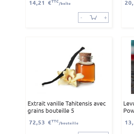
14,21 €
TTC
20
/boîte
-
+
Extrait vanille Tahitensis avec
Lev
grains bouteille 5
Pow
72,53 €
TTC
13
/bouteille