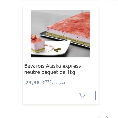
Bavarois Alaska-express
neutre paquet de 1kg
23,98 €
TTC
/paquet
-
+