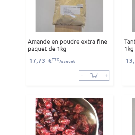
Amande en poudre extra fine
Tan
paquet de 1kg
1kg
17,73 €
TTC
13
/paquet
-
+