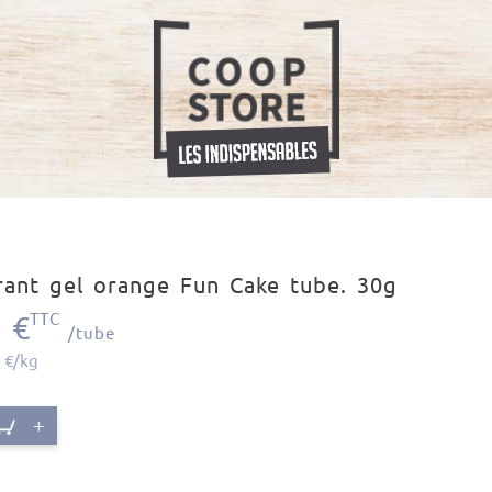
rant gel orange Fun Cake tube. 30g
€
TTC
0
/tube
 €/kg
+