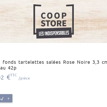
s fonds tartelettes salées Rose Noire 3,3 c
eau 42p
€
TTC
02
/pièce
+