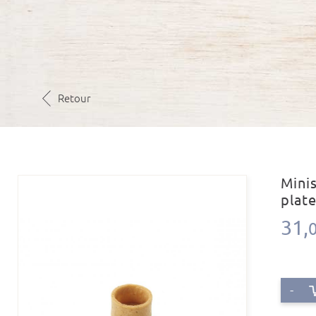
Retour
Mini
plat
31,
-