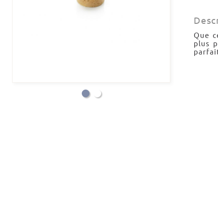
Desc
Que c
plus p
parfai