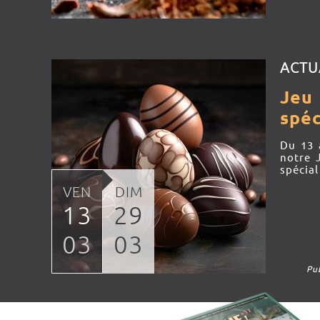
ACTU
Jeu
spéc
Du 13 
notre 
spécial
VEN
DIM
13
29
03
03
Pu