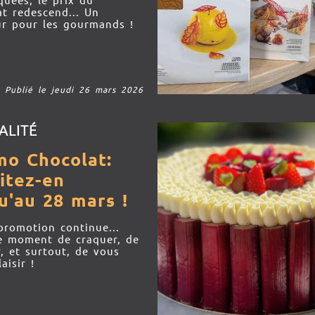
quées, le prix du
at redescend... Un
r pour les gourmands !
Publié le jeudi 26 mars 2026
ALITÉ
mo Chocolat:
itez-en
u'au 28 mars !
promotion continue...
le moment de craquer, de
r, et surtout, de vous
aisir !