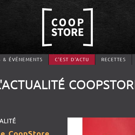
S & ÉVÉNEMENTS
C'EST D'ACTU
RECETTES
L'ACTUALITÉ
COOPSTOR
ALITÉ
re CoopStore