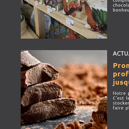
compli
chocol
bonheu
ACTU
Pro
prof
jusq
Notre 
C'est 
stocke
faire pl