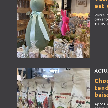
est 
Votre 
ouvert
en non
ACTU
Choc
tend
bais
Après 